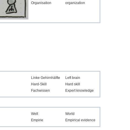
Organisation
organization
Linke Gehirnhälfte
Left brain
Hard-Skill
Hard skill
Fachwissen
Expert knowledge
Welt
World
Empirie
Empirical evidence