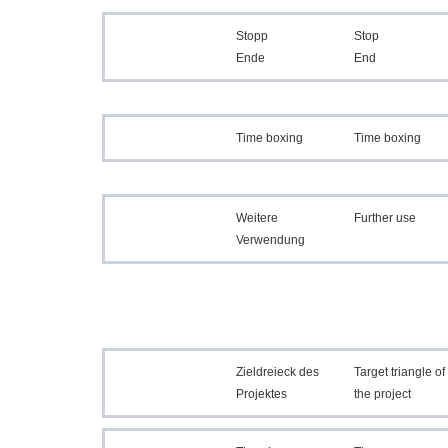
Stopp
Stop
Ende
End
Time boxing
Time boxing
Weitere
Further use
Verwendung
Zieldreieck des
Target triangle of
Projektes
the project