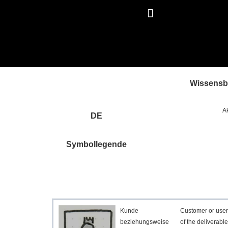
Wissens
Ak
DE
Symbollegende
Kunde
Customer or user
beziehungsweise
of the deliverable