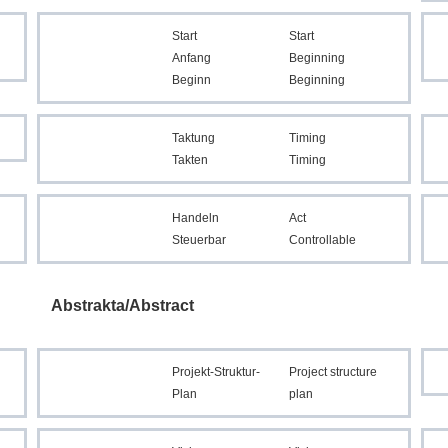
Start
Start
Anfang
Beginning
Beginn
Beginning
Taktung
Timing
Takten
Timing
Handeln
Act
Steuerbar
Controllable
Abstrakta/Abstract
Projekt-Struktur-
Project structure
Plan
plan