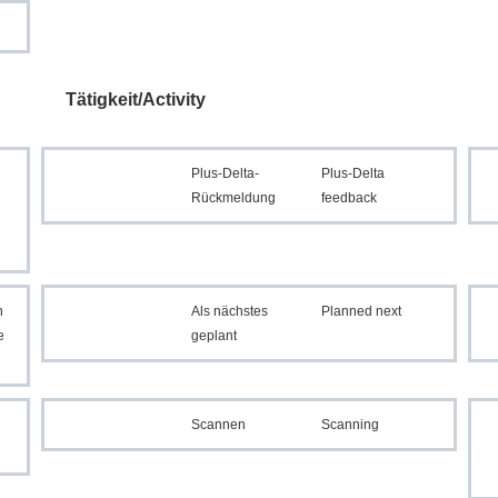
Tätigkeit/Activity
Plus-Delta-
Plus-Delta
Rückmeldung
feedback
n
Als nächstes
Planned next
e
geplant
Scannen
Scanning