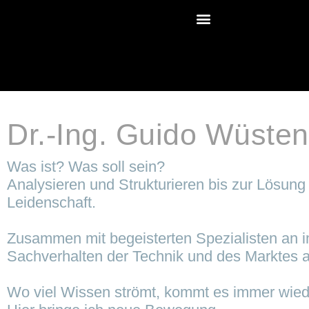
Dr.-Ing. Guido Wüste
Was ist? Was soll sein?
Analysieren und Strukturieren bis zur Lösung
Leidenschaft.
Zusammen mit begeisterten Spezialisten an
Sachverhalten der Technik und des Marktes a
Wo viel Wissen strömt, kommt es immer wied