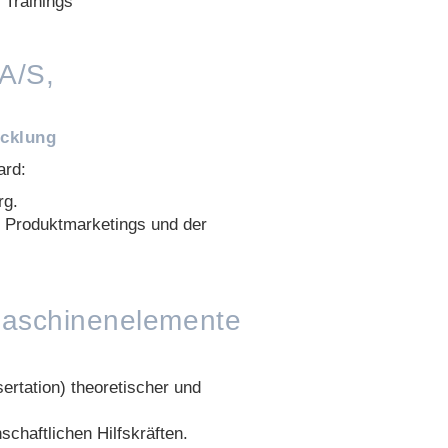
 Trainings
A/S,
icklung
ard:
rg.
s Produktmarketings und der
r Maschinenelemente
sertation) theoretischer und
chaftlichen Hilfskräften.