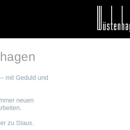
nhagen
 – mit Geduld und
 immer neuen
rbeiten.
er zu Staus.