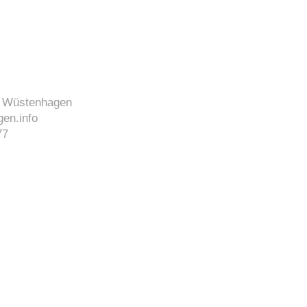
J. Wüstenhagen
en.info
77