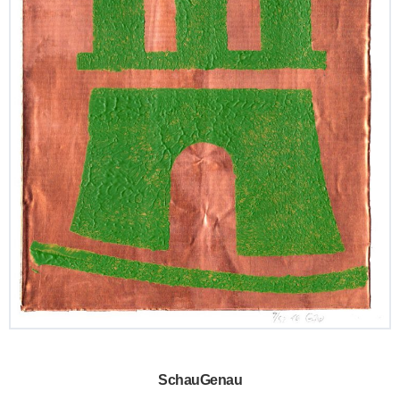
SchauGenau