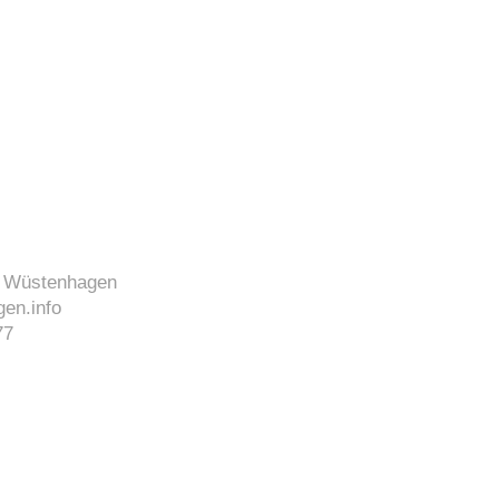
J. Wüstenhagen
en.info
77