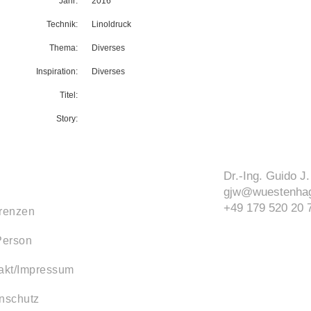
Jahr:
2016
Technik:
Linoldruck
Thema:
Diverses
Inspiration:
Diverses
Titel:
Story:
Dr.-Ing. Guido 
gjw@wuestenhag
+49 179 520 20 
renzen
Person
akt/Impressum
nschutz