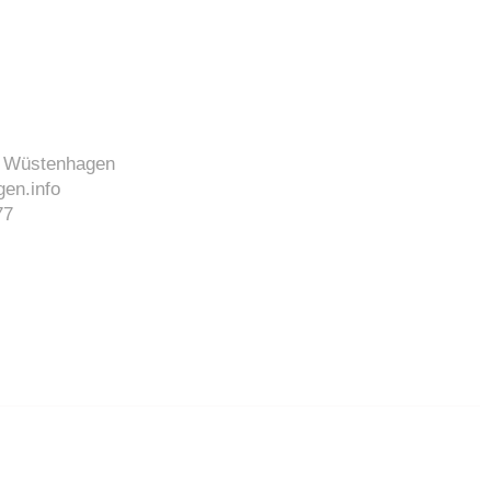
J. Wüstenhagen
en.info
77