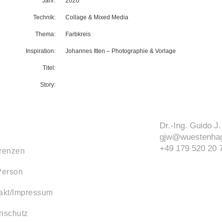
Jahr:
2020
Technik:
Collage & Mixed Media
Thema:
Farbkreis
Inspiration:
Johannes Itten
–
Photographie & Vorlage
Titel:
Story:
Dr.-Ing. Guido 
gjw@wuestenhag
+49 179 520 20 
renzen
Person
akt/Impressum
nschutz