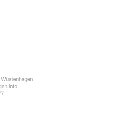
J. Wüstenhagen
en.info
77