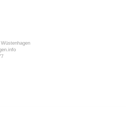
J. Wüstenhagen
en.info
77