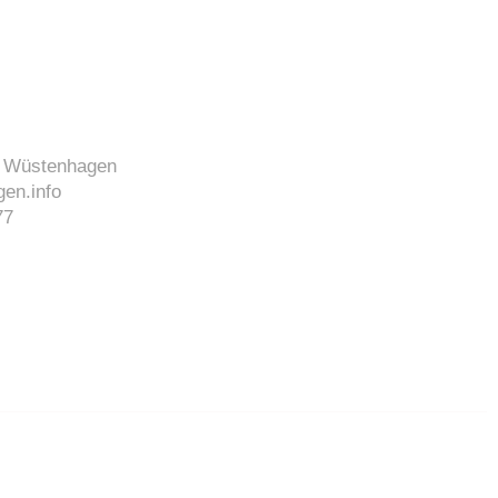
J. Wüstenhagen
en.info
77