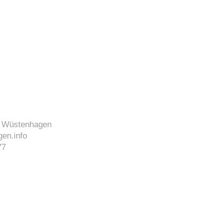
J. Wüstenhagen
en.info
77