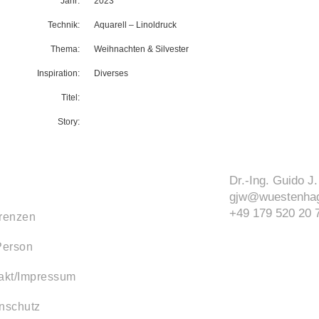
Jahr:
2023
Technik:
Aquarell
–
Linoldruck
Thema:
Weihnachten & Silvester
Inspiration:
Diverses
Titel:
Story:
Dr.-Ing. Guido 
gjw@wuestenhag
+49 179 520 20 
renzen
Person
akt/Impressum
nschutz