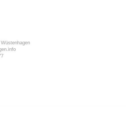
J. Wüstenhagen
en.info
77