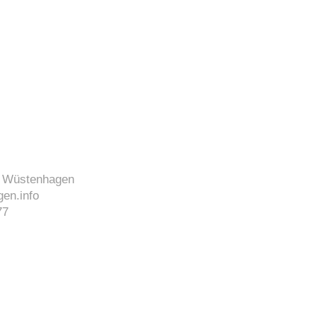
J. Wüstenhagen
en.info
77