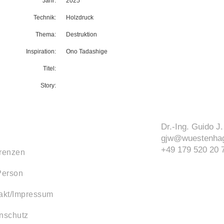
Jahr:
2025
Technik:
Holzdruck
Thema:
Destruktion
Inspiration:
Ono Tadashige
Titel:
Story:
Dr.-Ing. Guido 
gjw@wuestenhag
+49 179 520 20 
renzen
Person
akt/Impressum
nschutz