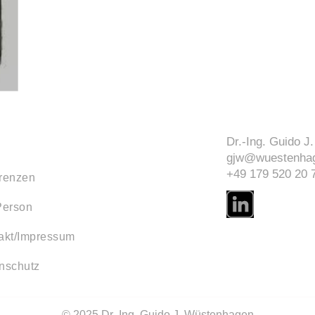
Dr.-Ing. Guido 
gjw@wuestenhag
+49 179 520 20 
renzen
Person
akt/Impressum
nschutz
© 2025 Dr.-Ing. Guido J. Wüstenhagen