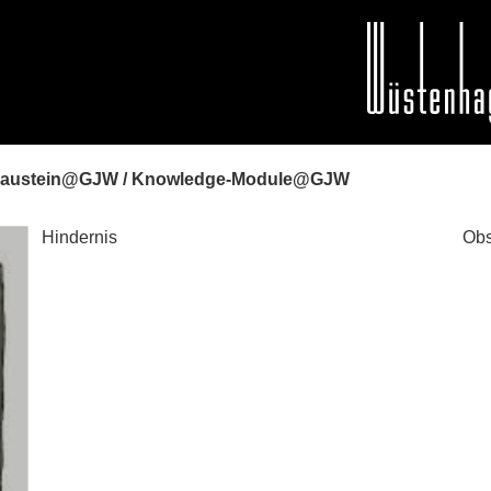
baustein@GJW / Knowledge-Module@GJW
Hindernis
Obs