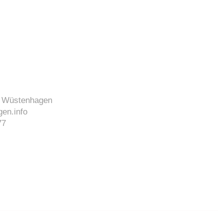
J. Wüstenhagen
en.info
77