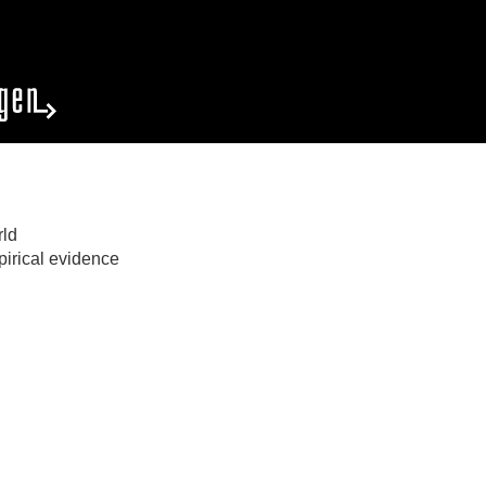
ld
irical evidence