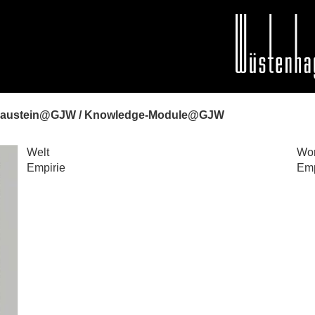
baustein@GJW / Knowledge-Module@GJW
Welt
Wor
Empirie
Emp