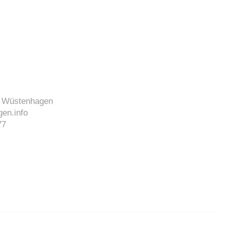
J. Wüstenhagen
en.info
77