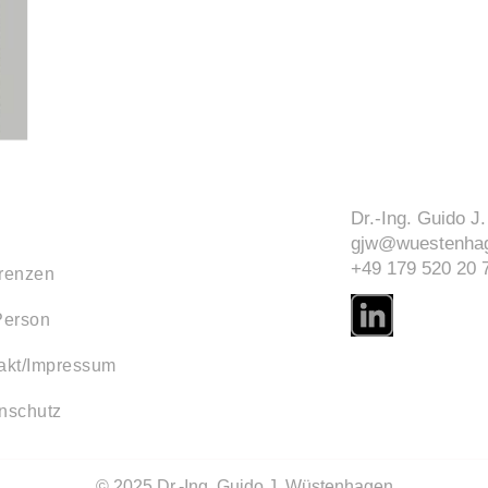
Dr.-Ing. Guido 
gjw@wuestenhag
+49 179 520 20 
renzen
Person
akt/Impressum
nschutz
© 2025 Dr.-Ing. Guido J. Wüstenhagen