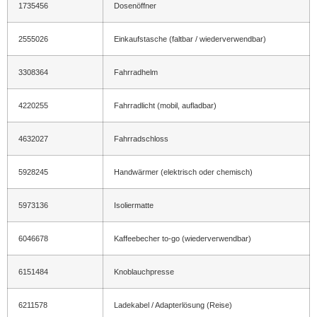
1735456
Dosenöffner
2555026
Einkaufstasche (faltbar / wiederverwendbar)
3308364
Fahrradhelm
4220255
Fahrradlicht (mobil, aufladbar)
4632027
Fahrradschloss
5928245
Handwärmer (elektrisch oder chemisch)
5973136
Isoliermatte
6046678
Kaffeebecher to-go (wiederverwendbar)
6151484
Knoblauchpresse
6211578
Ladekabel / Adapterlösung (Reise)