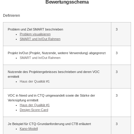
Bewertungsschema
Definieren
Problem und Ziel SMART beschrieben
3
Problem visualisieren
SMART und In/Out Rahmen
Projekt In/Out (Projekt, Nutzende, weitere Verwendung) abgegrenzt
3
SMART und In/Out Rahmen
Nutzende des Projektergebnisses beschrieben und deren VOC
3
ermittelt
Haus der Qualität #1
VOC in Need und in CTQ umgewandelt sowie die Stärke der
3
Verknüpfung ermittelt
Haus der Qualität #1
Design-Score-Card
Je Beispiel für CTQ-Grundanforderung und CTB erläutert
3
Kano-Modell