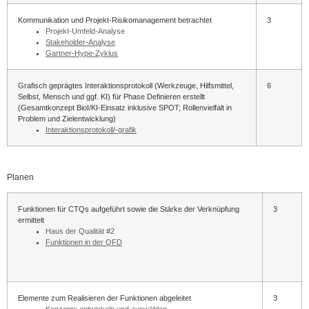
Kommunikation und Projekt-Risikomanagement betrachtet
3
Projekt-Umfeld-Analyse
Stakeholder-Analyse
Gartner-Hype-Zyklus
Grafisch geprägtes Interaktionsprotokoll (Werkzeuge, Hilfsmittel,
6
Selbst, Mensch und ggf. KI) für Phase Definieren erstellt
(Gesamtkonzept BioI/KI-Einsatz inklusive SPOT; Rollenvielfalt in
Problem und Zielentwicklung)
Interaktionsprotokoll/-grafik
Planen
Funktionen für CTQs aufgeführt sowie die Stärke der Verknüpfung
3
ermittelt
Haus der Qualität #2
Funktionen in der QFD
Elemente zum Realisieren der Funktionen abgeleitet
3
Konzepte entwickeln und auswählen