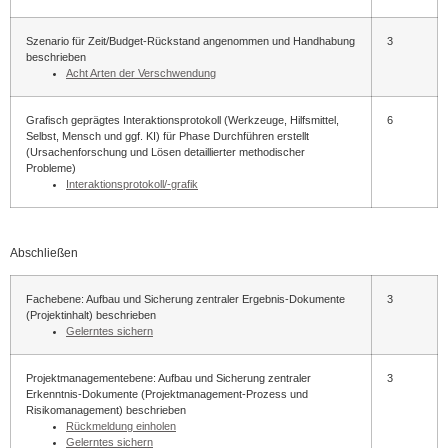
Szenario für Zeit/Budget-Rückstand angenommen und Handhabung
3
beschrieben
Acht Arten der Verschwendung
Grafisch geprägtes Interaktionsprotokoll (Werkzeuge, Hilfsmittel,
6
Selbst, Mensch und ggf. KI) für Phase Durchführen erstellt
(Ursachenforschung und Lösen detaillierter methodischer
Probleme)
Interaktionsprotokoll/-grafik
Abschließen
Fachebene: Aufbau und Sicherung zentraler Ergebnis-Dokumente
3
(Projektinhalt) beschrieben
Gelerntes sichern
Projektmanagementebene: Aufbau und Sicherung zentraler
3
Erkenntnis-Dokumente (Projektmanagement-Prozess und
Risikomanagement) beschrieben
Rückmeldung einholen
Gelerntes sichern