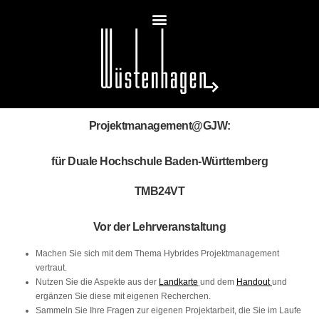
Projektmanagement@GJW:
für Duale Hochschule Baden-Württemberg
TMB24VT
Vor der Lehrveranstaltung
Machen Sie sich mit dem Thema Hybrides Projektmanagement
vertraut.
Nutzen Sie die Aspekte aus der
Landkarte
und dem
Handout
und
ergänzen Sie diese mit eigenen Recherchen.
Sammeln Sie Ihre Fragen zur eigenen Projektarbeit, die Sie im Laufe