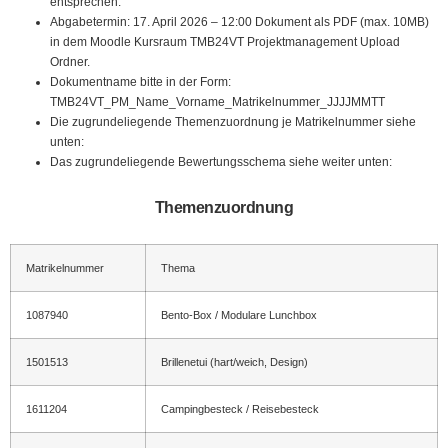
entsprechen.
Abgabetermin: 17. April 2026 – 12:00 Dokument als PDF (max. 10MB)
in dem Moodle Kursraum TMB24VT Projektmanagement Upload
Ordner.
Dokumentname bitte in der Form:
TMB24VT_PM_Name_Vorname_Matrikelnummer_JJJJMMTT
Die zugrundeliegende Themenzuordnung je Matrikelnummer siehe
unten:
Das zugrundeliegende Bewertungsschema siehe weiter unten:
Themenzuordnung
Matrikelnummer
Thema
1087940
Bento-Box / Modulare Lunchbox
1501513
Brillenetui (hart/weich, Design)
1611204
Campingbesteck / Reisebesteck