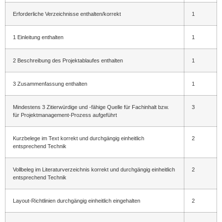
Erforderliche Verzeichnisse enthalten/korrekt
1
1 Einleitung enthalten
1
2 Beschreibung des Projektablaufes enthalten
1
3 Zusammenfassung enthalten
1
Mindestens 3 Zitierwürdige und -fähige Quelle für Fachinhalt bzw.
3
für Projektmanagement-Prozess aufgeführt
Kurzbelege im Text korrekt und durchgängig einheitlich
2
entsprechend Technik
Vollbeleg im Literaturverzeichnis korrekt und durchgängig einheitlich
2
entsprechend Technik
Layout-Richtlinien durchgängig einheitlich eingehalten
2