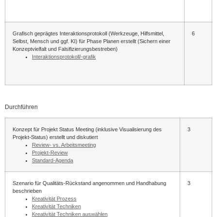
Grafisch geprägtes Interaktionsprotokoll (Werkzeuge, Hilfsmittel,
6
Selbst, Mensch und ggf. KI) für Phase Planen erstellt (Sichern einer
Konzeptvielfalt und Falsifizierungsbestreben)
Interaktionsprotokoll/-grafik
Durchführen
Konzept für Projekt Status Meeting (inklusive Visualisierung des
3
Projekt-Status) erstellt und diskutiert
Review- vs. Arbeitsmeeting
Projekt-Review
Standard-Agenda
Szenario für Qualitäts-Rückstand angenommen und Handhabung
3
beschrieben
Kreativität Prozess
Kreativität Techniken
Kreativität Techniken auswählen