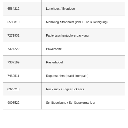
6584212
Lunchbox / Brotdose
6598819
Mehrweg-Strohhalm (inkl. Hülle & Reinigung)
7271931
Papiertaschentuchverpackung
7327222
Powerbank
7387199
Rasierhobel
7432511
Regenschirm (stabil, kompakt)
8329218
Rucksack / Tagesrucksack
9008522
Schlüsselbund / Schlüsselorganizer