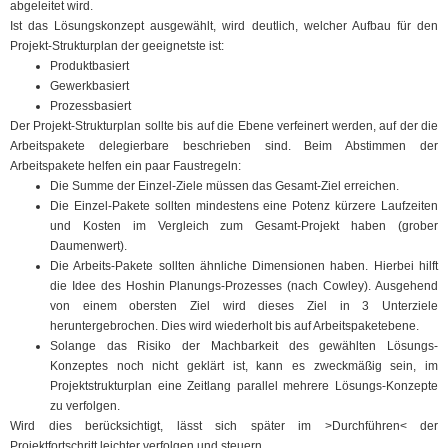
abgeleitet wird.
Ist das Lösungskonzept ausgewählt, wird deutlich, welcher Aufbau für den
Projekt-Strukturplan der geeignetste ist:
Produktbasiert
Gewerkbasiert
Prozessbasiert
Der Projekt-Strukturplan sollte bis auf die Ebene verfeinert werden, auf der die
Arbeitspakete delegierbare beschrieben sind. Beim Abstimmen der
Arbeitspakete helfen ein paar Faustregeln:
Die Summe der Einzel-Ziele müssen das Gesamt-Ziel erreichen.
Die Einzel-Pakete sollten mindestens eine Potenz kürzere Laufzeiten
und Kosten im Vergleich zum Gesamt-Projekt haben (grober
Daumenwert).
Die Arbeits-Pakete sollten ähnliche Dimensionen haben. Hierbei hilft
die Idee des Hoshin Planungs-Prozesses (nach Cowley). Ausgehend
von einem obersten Ziel wird dieses Ziel in 3 Unterziele
heruntergebrochen. Dies wird wiederholt bis auf Arbeitspaketebene.
Solange das Risiko der Machbarkeit des gewählten Lösungs-
Konzeptes noch nicht geklärt ist, kann es zweckmäßig sein, im
Projektstrukturplan eine Zeitlang parallel mehrere Lösungs-Konzepte
zu verfolgen.
Wird dies berücksichtigt, lässt sich später im >Durchführen< der
Projektfortschritt leichter verfolgen und steuern.