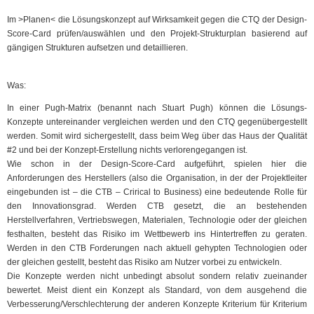
Im >Planen< die Lösungskonzept auf Wirksamkeit gegen die CTQ der Design-
Score-Card prüfen/auswählen und den Projekt-Strukturplan basierend auf
gängigen Strukturen aufsetzen und detaillieren.
Was:
In einer Pugh-Matrix (benannt nach Stuart Pugh) können die Lösungs-
Konzepte untereinander vergleichen werden und den CTQ gegenübergestellt
werden. Somit wird sichergestellt, dass beim Weg über das Haus der Qualität
#2 und bei der Konzept-Erstellung nichts verlorengegangen ist.
Wie schon in der Design-Score-Card aufgeführt, spielen hier die
Anforderungen des Herstellers (also die Organisation, in der der Projektleiter
eingebunden ist – die CTB – Crirical to Business) eine bedeutende Rolle für
den Innovationsgrad. Werden CTB gesetzt, die an bestehenden
Herstellverfahren, Vertriebswegen, Materialen, Technologie oder der gleichen
festhalten, besteht das Risiko im Wettbewerb ins Hintertreffen zu geraten.
Werden in den CTB Forderungen nach aktuell gehypten Technologien oder
der gleichen gestellt, besteht das Risiko am Nutzer vorbei zu entwickeln.
Die Konzepte werden nicht unbedingt absolut sondern relativ zueinander
bewertet. Meist dient ein Konzept als Standard, von dem ausgehend die
Verbesserung/Verschlechterung der anderen Konzepte Kriterium für Kriterium