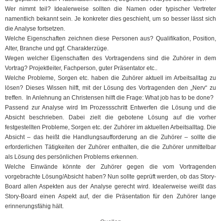
Wer nimmt teil? Idealerweise sollten die Namen oder typischer Vertreter
namentlich bekannt sein. Je konkreter dies geschieht, um so besser lässt sich
die Analyse fortsetzen.
Welche Eigenschaften zeichnen diese Personen aus? Qualifikation, Position,
Alter, Branche und ggf. Charakterzüge.
Wegen welcher Eigenschaften des Vortragendens sind die Zuhörer in dem
Vortrag? Projektleiter, Fachperson, guter Präsentator etc..
Welche Probleme, Sorgen etc. haben die Zuhörer aktuell im Arbeitsalltag zu
lösen? Dieses Wissen hilft, mit der Lösung des Vortragenden den „Nerv“ zu
treffen. In Anlehnung an Christensen hilft die Frage: What job has to be done?
Passend zur Analyse wird Im Prozessschritt Entwerfen die Lösung und die
Absicht beschrieben. Dabei zielt die gebotene Lösung auf die vorher
festgestellten Probleme, Sorgen etc. der Zuhörer im aktuellen Arbeitsalltag. Die
Absicht – das heißt die Handlungsaufforderung an die Zuhörer – sollte die
erforderlichen Tätigkeiten der Zuhörer enthalten, die die Zuhörer unmittelbar
als Lösung des persönlichen Problems erkennen.
Welche Einwände könnte der Zuhörer gegen die vom Vortragenden
vorgebrachte Lösung/Absicht haben? Nun sollte geprüft werden, ob das Story-
Board allen Aspekten aus der Analyse gerecht wird. Idealerweise weißt das
Story-Board einen Aspekt auf, der die Präsentation für den Zuhörer lange
erinnerungsfähig hält.