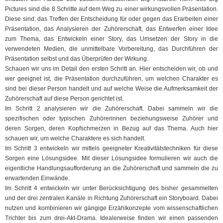
Pictures sind die 8 Schritte auf dem Weg zu einer wirkungsvollen Präsentation.
Diese sind: das Treffen der Entscheidung für oder gegen das Erarbeiten einer
Präsentation, das Analysieren der Zuhörerschaft, das Entwerfen einer Idee
zum Thema, das Entwickeln einer Story, das Umsetzen der Story in die
verwendeten Medien, die unmittelbare Vorbereitung, das Durchführen der
Präsentation selbst und das Überprüfen der Wirkung.
Schauen wir uns im Detail den ersten Schritt an. Hier entscheiden wir, ob und
wer geeignet ist, die Präsentation durchzuführen, um welchen Charakter es
sind bei dieser Person handelt und auf welche Weise die Aufmerksamkeit der
Zuhörerschaft auf diese Person gerichtet ist.
Im Schritt 2 analysieren wir die Zuhörerschaft. Dabei sammeln wir die
spezifischen oder typischen Zuhörerinnen beziehungsweise Zuhörer und
deren Sorgen, deren Kopfschmerzen in Bezug auf das Thema. Auch hier
schauen wir, um welche Charaktere es sich handelt.
Im Schritt 3 entwickeln wir mittels geeigneter Kreativitätstechniken für diese
Sorgen eine Lösungsidee. Mit dieser Lösungsidee formulieren wir auch die
eigentliche Handlungsaufforderung an die Zuhörerschaft und sammeln die zu
erwartenden Einwände.
Im Schritt 4 entwickeln wir unter Berücksichtigung des bisher gesammelten
und der drei zentralen Kanäle in Richtung Zuhörerschaft ein Storyboard. Dabei
nutzen und kombinieren wir gängige Erzählkonzepte vom wissenschaftlichen
Trichter bis zum drei-Akt-Drama. Idealerweise finden wir einen passenden