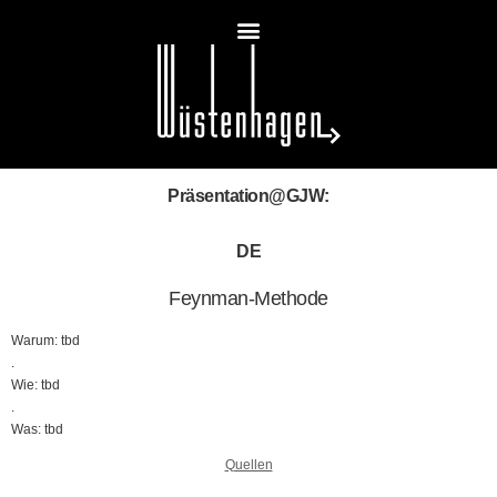
Präsentation@GJW:
DE
Feynman-Methode
Warum: tbd
.
Wie: tbd
.
Was: tbd
Quellen