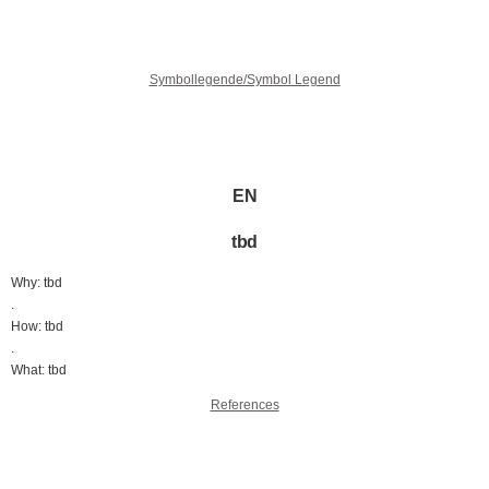
Symbollegende/Symbol Legend
EN
tbd
Why: tbd
.
How: tbd
.
What: tbd
References