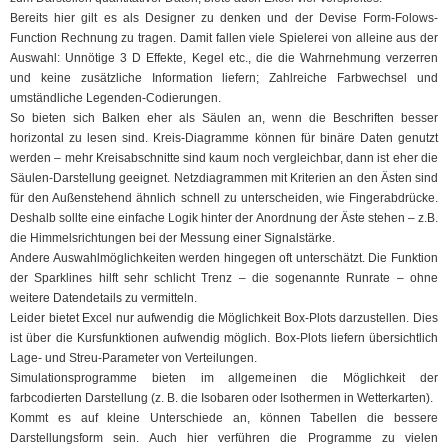
Bereits hier gilt es als Designer zu denken und der Devise Form-Folows-
Function Rechnung zu tragen. Damit fallen viele Spielerei von alleine aus der
Auswahl: Unnötige 3 D Effekte, Kegel etc., die die Wahrnehmung verzerren
und keine zusätzliche Information liefern; Zahlreiche Farbwechsel und
umständliche Legenden-Codierungen.
So bieten sich Balken eher als Säulen an, wenn die Beschriften besser
horizontal zu lesen sind. Kreis-Diagramme können für binäre Daten genutzt
werden – mehr Kreisabschnitte sind kaum noch vergleichbar, dann ist eher die
Säulen-Darstellung geeignet. Netzdiagrammen mit Kriterien an den Ästen sind
für den Außenstehend ähnlich schnell zu unterscheiden, wie Fingerabdrücke.
Deshalb sollte eine einfache Logik hinter der Anordnung der Äste stehen – z.B.
die Himmelsrichtungen bei der Messung einer Signalstärke.
Andere Auswahlmöglichkeiten werden hingegen oft unterschätzt. Die Funktion
der Sparklines hilft sehr schlicht Trenz – die sogenannte Runrate – ohne
weitere Datendetails zu vermitteln.
Leider bietet Excel nur aufwendig die Möglichkeit Box-Plots darzustellen. Dies
ist über die Kursfunktionen aufwendig möglich. Box-Plots liefern übersichtlich
Lage- und Streu-Parameter von Verteilungen.
Simulationsprogramme bieten im allgemeinen die Möglichkeit der
farbcodierten Darstellung (z. B. die Isobaren oder Isothermen in Wetterkarten).
Kommt es auf kleine Unterschiede an, können Tabellen die bessere
Darstellungsform sein. Auch hier verführen die Programme zu vielen