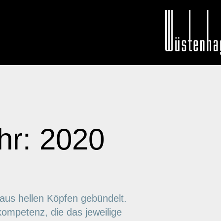
r: 2020
aus hellen Köpfen gebündelt.
mpetenz, die das jeweilige