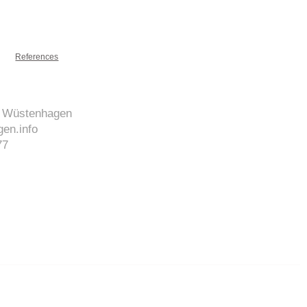
References
J. Wüstenhagen
en.info
77