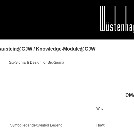
baustein@GJW / Knowledge-Module@GJW
Six-Sigma & Design for Six-Sigma
DMA
Why:
Symbollegende/Symbol Legend
How: