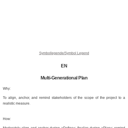
Symbollegende/Symbol Legend
EN
Multi-Generational Plan
Why:
To align, anchor, and remind stakeholders of the scope of the project to a
realistic measure.
How:
Moderately align and anchor during >Define<; finalize during >Plan<; remind