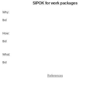
SIPOK for work packages
Why:
tbd
How:
tbd
What:
tbd
References