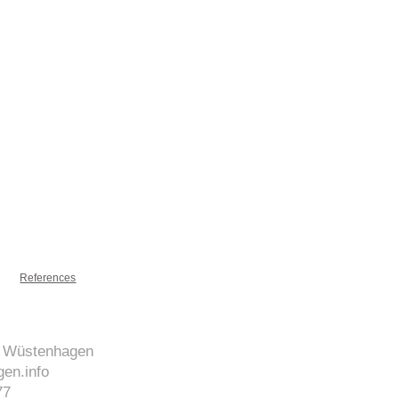
References
J. Wüstenhagen
en.info
77