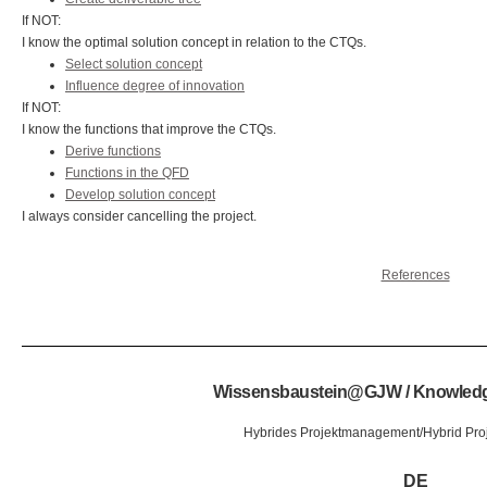
If NOT:
I know the optimal solution concept in relation to the CTQs.
Select solution concept
Influence degree of innovation
If NOT:
I know the functions that improve the CTQs.
Derive functions
Functions in the QFD
Develop solution concept
I always consider cancelling the project.
References
Wissensbaustein@GJW / Knowle
Hybrides Projektmanagement/Hybrid Pr
DE