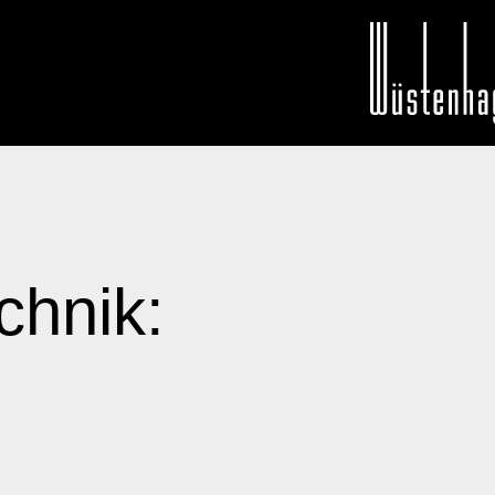
hnik: